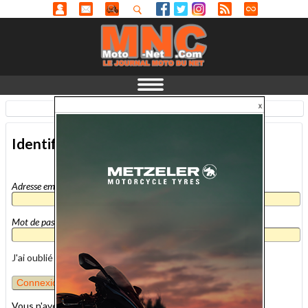
Identification
-
En savoir plus...
Identification
Adresse email
*
Mot de passe
*
J'ai oublié mon mot de passe
Vous n'avez pas encore de compte MNC ?
inscrivez-vous