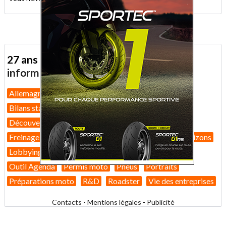
27 ans d'actualité moto :
toutes nos
informations depuis 1999 !
Allemagne
Assurance moto
Bilans marché 2026
Bilans statistiques
Casques
Dans Le Rétro
Découverte
Equipement pilote
Fiches techniques
Freinage
GT
Guides pratiques
High-tech
Horizons
Lobbying
Nouveautés 2026
Nouveautés 2027
Outil Agenda
Permis moto
Pneus
Portraits
Préparations moto
R&D
Roadster
Vie des entreprises
Contacts
-
Mentions légales
-
Publicité