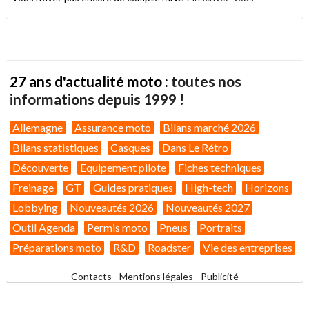
27 ans d'actualité moto :
toutes nos
informations depuis 1999 !
Allemagne
Assurance moto
Bilans marché 2026
Bilans statistiques
Casques
Dans Le Rétro
Découverte
Equipement pilote
Fiches techniques
Freinage
GT
Guides pratiques
High-tech
Horizons
Lobbying
Nouveautés 2026
Nouveautés 2027
Outil Agenda
Permis moto
Pneus
Portraits
Préparations moto
R&D
Roadster
Vie des entreprises
Contacts
-
Mentions légales
-
Publicité