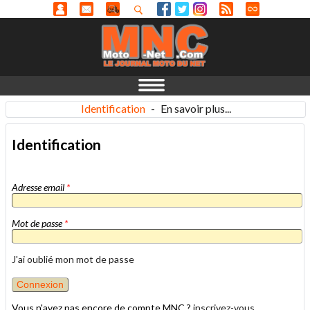
Identification
-
En savoir plus...
Identification
Adresse email
*
Mot de passe
*
J'ai oublié mon mot de passe
Vous n'avez pas encore de compte MNC ?
inscrivez-vous