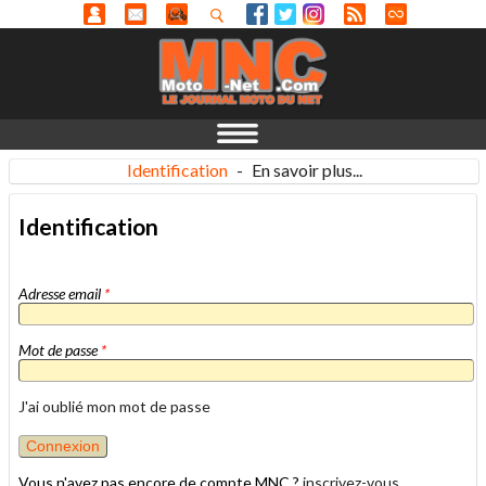
Identification
-
En savoir plus...
Identification
Adresse email
*
Mot de passe
*
J'ai oublié mon mot de passe
Vous n'avez pas encore de compte MNC ?
inscrivez-vous