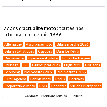
27 ans d'actualité moto :
toutes nos
informations depuis 1999 !
Allemagne
Assurance moto
Bilans marché 2026
Bilans statistiques
Casques
Dans Le Rétro
Découverte
Equipement pilote
Fiches techniques
Freinage
GT
Guides pratiques
High-tech
Horizons
Lobbying
Nouveautés 2026
Nouveautés 2027
Outil Agenda
Permis moto
Pneus
Portraits
Préparations moto
R&D
Roadster
Vie des entreprises
Contacts
-
Mentions légales
-
Publicité