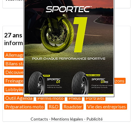
27 ans d'actualité moto :
toutes nos
informations depuis 1999 !
Allemagne
Assurance moto
Bilans marché 2026
Bilans statistiques
Casques
Dans Le Rétro
Découverte
Equipement pilote
Fiches techniques
Freinage
GT
Guides pratiques
High-tech
Horizons
Lobbying
Nouveautés 2026
Nouveautés 2027
Outil Agenda
Permis moto
Pneus
Portraits
Préparations moto
R&D
Roadster
Vie des entreprises
Contacts
-
Mentions légales
-
Publicité