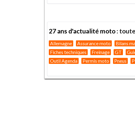
27 ans d'actualité moto :
toute
Allemagne
Assurance moto
Bilans m
Fiches techniques
Freinage
GT
Gui
Outil Agenda
Permis moto
Pneus
P