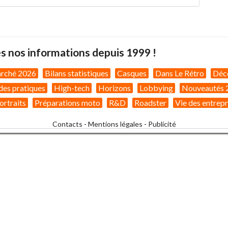
s nos informations depuis 1999 !
arché 2026
Bilans statistiques
Casques
Dans Le Rétro
Déc
des pratiques
High-tech
Horizons
Lobbying
Nouveautés 
ortraits
Préparations moto
R&D
Roadster
Vie des entrepr
Contacts
-
Mentions légales
-
Publicité