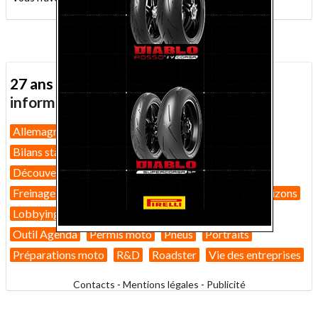
27 ans d'actualité moto :
toutes nos
informations depuis 1999 !
Allemagne
Assurance moto
Bilans marché 2026
Bilans statistiques
Casques
Dans Le Rétro
Découverte
Equipement pilote
Fiches techniques
Freinage
GT
Guides pratiques
High-tech
Horizons
Lobbying
Nouveautés 2026
Nouveautés 2027
Outil Agenda
Permis moto
Pneus
Portraits
Préparations moto
R&D
Roadster
Vie des entreprises
Contacts
-
Mentions légales
-
Publicité