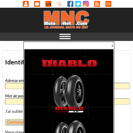
Identification
-
En savoir plus...
Identification
Adresse email
*
Mot de passe
*
J'ai oublié mon mot de passe
Vous n'avez pas encore de compte MNC ?
inscrivez-vous