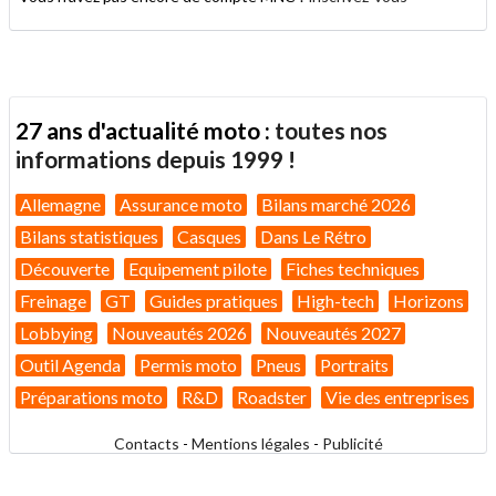
27 ans d'actualité moto :
toutes nos
informations depuis 1999 !
Allemagne
Assurance moto
Bilans marché 2026
Bilans statistiques
Casques
Dans Le Rétro
Découverte
Equipement pilote
Fiches techniques
Freinage
GT
Guides pratiques
High-tech
Horizons
Lobbying
Nouveautés 2026
Nouveautés 2027
Outil Agenda
Permis moto
Pneus
Portraits
Préparations moto
R&D
Roadster
Vie des entreprises
Contacts
-
Mentions légales
-
Publicité