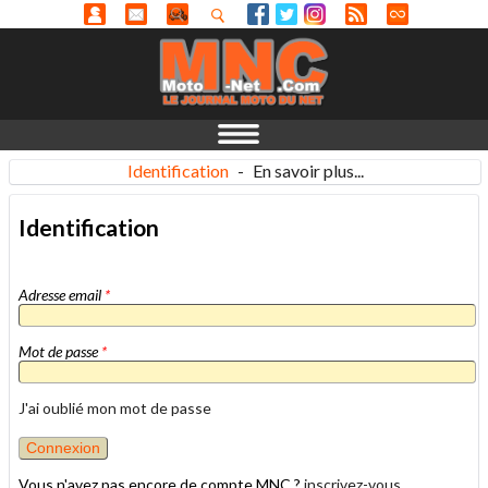
Identification
-
En savoir plus...
Identification
Adresse email
*
Mot de passe
*
J'ai oublié mon mot de passe
Vous n'avez pas encore de compte MNC ?
inscrivez-vous