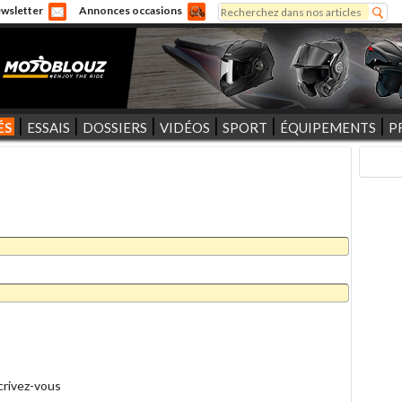
Rechercher
wsletter
Annonces occasions
Formulaire de recherche
ÉS
ESSAIS
DOSSIERS
VIDÉOS
SPORT
ÉQUIPEMENTS
P
crivez-vous