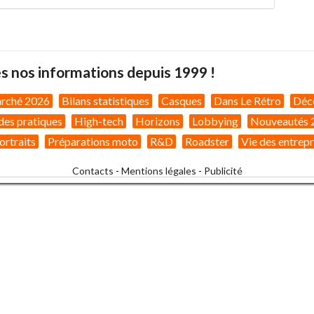
s nos informations depuis 1999 !
arché 2026
Bilans statistiques
Casques
Dans Le Rétro
Déc
des pratiques
High-tech
Horizons
Lobbying
Nouveautés 
ortraits
Préparations moto
R&D
Roadster
Vie des entrepr
Contacts
-
Mentions légales
-
Publicité