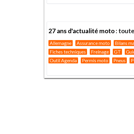
27 ans d'actualité moto :
toute
Allemagne
Assurance moto
Bilans m
Fiches techniques
Freinage
GT
Gui
Outil Agenda
Permis moto
Pneus
P