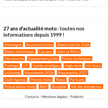
27 ans d'actualité moto :
toutes nos
informations depuis 1999 !
Allemagne
Assurance moto
Bilans marché 2026
Bilans statistiques
Casques
Dans Le Rétro
Découverte
Equipement pilote
Fiches techniques
Freinage
GT
Guides pratiques
High-tech
Horizons
Lobbying
Nouveautés 2026
Nouveautés 2027
Outil Agenda
Permis moto
Pneus
Portraits
Préparations moto
R&D
Roadster
Vie des entreprises
Contacts
-
Mentions légales
-
Publicité