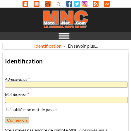
Identification
-
En savoir plus...
Identification
Adresse email
*
Mot de passe
*
J'ai oublié mon mot de passe
Vous n'avez pas encore de compte MNC ?
inscrivez-vous