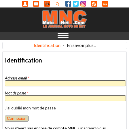
Identification
-
En savoir plus...
Identification
Adresse email
*
Mot de passe
*
J'ai oublié mon mot de passe
Vous n'avez pas encore de compte MNC ?
inscrivez-vous