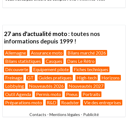
27 ans d'actualité moto :
toutes nos
informations depuis 1999 !
Allemagne
Assurance moto
Bilans marché 2026
Bilans statistiques
Casques
Dans Le Rétro
Découverte
Equipement pilote
Fiches techniques
Freinage
GT
Guides pratiques
High-tech
Horizons
Lobbying
Nouveautés 2026
Nouveautés 2027
Outil Agenda
Permis moto
Pneus
Portraits
Préparations moto
R&D
Roadster
Vie des entreprises
Contacts
-
Mentions légales
-
Publicité