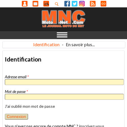
Identification
-
En savoir plus...
Identification
Adresse email
*
Mot de passe
*
J'ai oublié mon mot de passe
Vous n'avez pas encore de compte MNC ?
inscrivez-vous