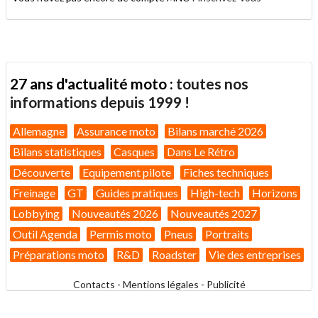
27 ans d'actualité moto :
toutes nos
informations depuis 1999 !
Allemagne
Assurance moto
Bilans marché 2026
Bilans statistiques
Casques
Dans Le Rétro
Découverte
Equipement pilote
Fiches techniques
Freinage
GT
Guides pratiques
High-tech
Horizons
Lobbying
Nouveautés 2026
Nouveautés 2027
Outil Agenda
Permis moto
Pneus
Portraits
Préparations moto
R&D
Roadster
Vie des entreprises
Contacts
-
Mentions légales
-
Publicité