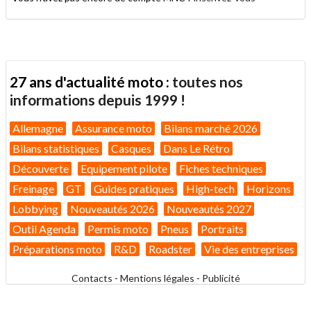
27 ans d'actualité moto :
toutes nos
informations depuis 1999 !
Allemagne
Assurance moto
Bilans marché 2026
Bilans statistiques
Casques
Dans Le Rétro
Découverte
Equipement pilote
Fiches techniques
Freinage
GT
Guides pratiques
High-tech
Horizons
Lobbying
Nouveautés 2026
Nouveautés 2027
Outil Agenda
Permis moto
Pneus
Portraits
Préparations moto
R&D
Roadster
Vie des entreprises
Contacts
-
Mentions légales
-
Publicité