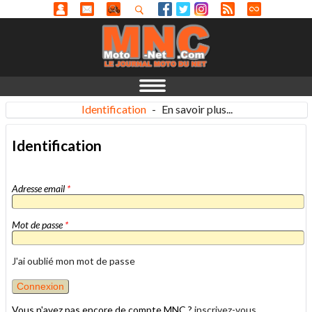
Identification
-
En savoir plus...
Identification
Adresse email
*
Mot de passe
*
J'ai oublié mon mot de passe
Vous n'avez pas encore de compte MNC ?
inscrivez-vous