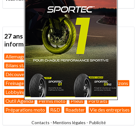
27 ans d'actualité moto :
toutes nos
informations depuis 1999 !
Allemagne
Assurance moto
Bilans marché 2026
Bilans statistiques
Casques
Dans Le Rétro
Découverte
Equipement pilote
Fiches techniques
Freinage
GT
Guides pratiques
High-tech
Horizons
Lobbying
Nouveautés 2026
Nouveautés 2027
Outil Agenda
Permis moto
Pneus
Portraits
Préparations moto
R&D
Roadster
Vie des entreprises
Contacts
-
Mentions légales
-
Publicité