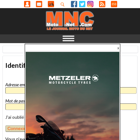
Identification
-
En savoir plus...
Identification
Adresse email
*
Mot de passe
*
J'ai oublié mon mot de passe
Vous n'avez pas encore de compte MNC ?
inscrivez-vous