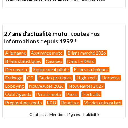
27 ans d'actualité moto :
toutes nos
informations depuis 1999 !
Allemagne
Assurance moto
Bilans marché 2026
Bilans statistiques
Casques
Dans Le Rétro
Découverte
Equipement pilote
Fiches techniques
Freinage
GT
Guides pratiques
High-tech
Horizons
Lobbying
Nouveautés 2026
Nouveautés 2027
Outil Agenda
Permis moto
Pneus
Portraits
Préparations moto
R&D
Roadster
Vie des entreprises
Contacts
-
Mentions légales
-
Publicité