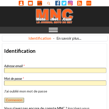
Identification
-
En savoir plus...
Identification
Adresse email
*
Mot de passe
*
J'ai oublié mon mot de passe
Vous n'avez pas encore de compte MNC ?
inscrivez-vous