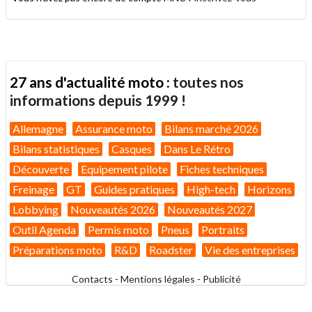
27 ans d'actualité moto :
toutes nos
informations depuis 1999 !
Allemagne
Assurance moto
Bilans marché 2026
Bilans statistiques
Casques
Dans Le Rétro
Découverte
Equipement pilote
Fiches techniques
Freinage
GT
Guides pratiques
High-tech
Horizons
Lobbying
Nouveautés 2026
Nouveautés 2027
Outil Agenda
Permis moto
Pneus
Portraits
Préparations moto
R&D
Roadster
Vie des entreprises
Contacts
-
Mentions légales
-
Publicité