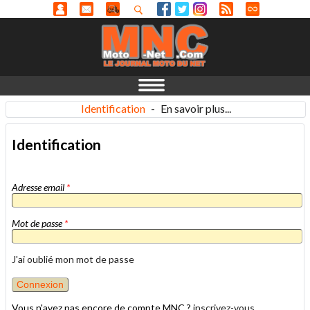
Identification
-
En savoir plus...
Identification
Adresse email
*
Mot de passe
*
J'ai oublié mon mot de passe
Vous n'avez pas encore de compte MNC ?
inscrivez-vous