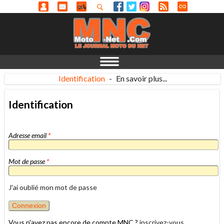
Identification
-
En savoir plus...
Identification
Adresse email
*
Mot de passe
*
J'ai oublié mon mot de passe
Vous n'avez pas encore de compte MNC ?
inscrivez-vous