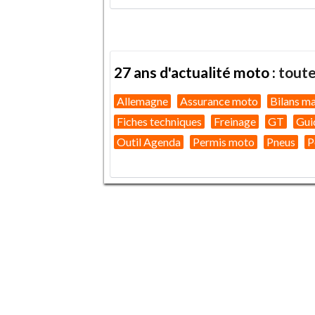
27 ans d'actualité moto :
toute
Allemagne
Assurance moto
Bilans m
Fiches techniques
Freinage
GT
Gui
Outil Agenda
Permis moto
Pneus
P