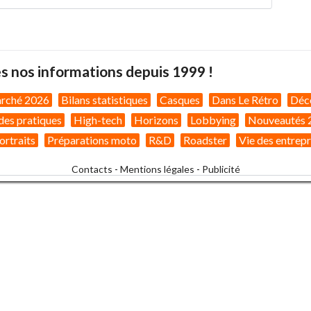
s nos informations depuis 1999 !
arché 2026
Bilans statistiques
Casques
Dans Le Rétro
Déc
des pratiques
High-tech
Horizons
Lobbying
Nouveautés 
ortraits
Préparations moto
R&D
Roadster
Vie des entrepr
Contacts
-
Mentions légales
-
Publicité