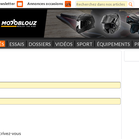
Rechercher
wsletter
Annonces occasions
Formulaire de recherche
ÉS
ESSAIS
DOSSIERS
VIDÉOS
SPORT
ÉQUIPEMENTS
P
crivez-vous