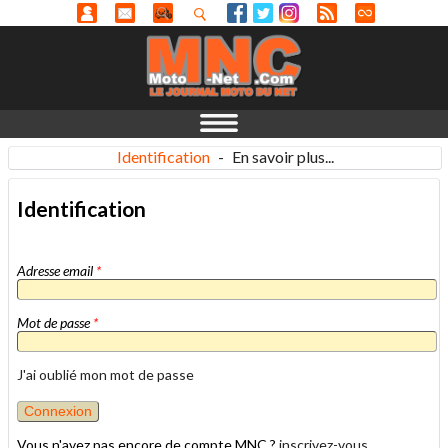
Identification
-
En savoir plus...
Identification
Adresse email
*
Mot de passe
*
J'ai oublié mon mot de passe
Vous n'avez pas encore de compte MNC ?
inscrivez-vous