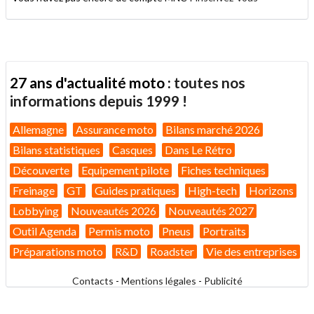
27 ans d'actualité moto :
toutes nos
informations depuis 1999 !
Allemagne
Assurance moto
Bilans marché 2026
Bilans statistiques
Casques
Dans Le Rétro
Découverte
Equipement pilote
Fiches techniques
Freinage
GT
Guides pratiques
High-tech
Horizons
Lobbying
Nouveautés 2026
Nouveautés 2027
Outil Agenda
Permis moto
Pneus
Portraits
Préparations moto
R&D
Roadster
Vie des entreprises
Contacts
-
Mentions légales
-
Publicité