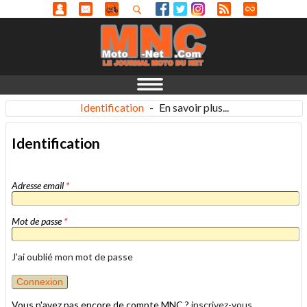
Identification
-
En savoir plus...
Identification
Adresse email
*
Mot de passe
*
J'ai oublié mon mot de passe
Vous n'avez pas encore de compte MNC ?
inscrivez-vous