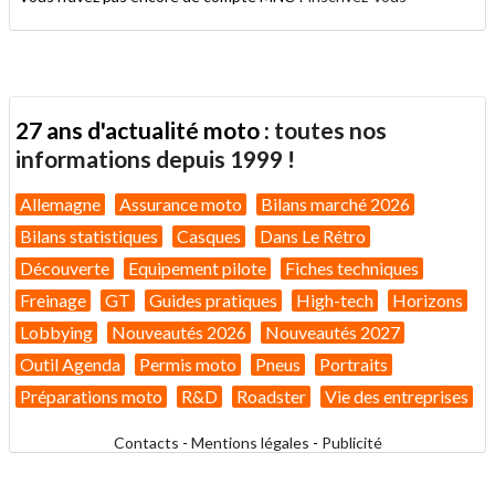
27 ans d'actualité moto :
toutes nos
informations depuis 1999 !
Allemagne
Assurance moto
Bilans marché 2026
Bilans statistiques
Casques
Dans Le Rétro
Découverte
Equipement pilote
Fiches techniques
Freinage
GT
Guides pratiques
High-tech
Horizons
Lobbying
Nouveautés 2026
Nouveautés 2027
Outil Agenda
Permis moto
Pneus
Portraits
Préparations moto
R&D
Roadster
Vie des entreprises
Contacts
-
Mentions légales
-
Publicité