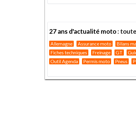
27 ans d'actualité moto :
toute
Allemagne
Assurance moto
Bilans m
Fiches techniques
Freinage
GT
Gui
Outil Agenda
Permis moto
Pneus
P