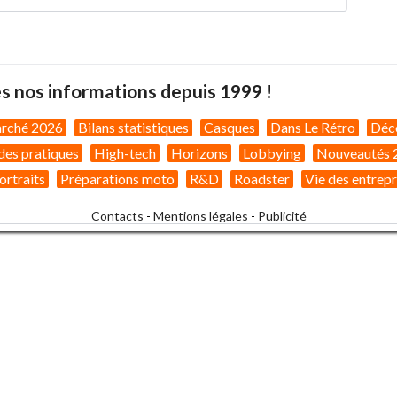
s nos informations depuis 1999 !
arché 2026
Bilans statistiques
Casques
Dans Le Rétro
Déc
des pratiques
High-tech
Horizons
Lobbying
Nouveautés 
ortraits
Préparations moto
R&D
Roadster
Vie des entrepr
Contacts
-
Mentions légales
-
Publicité