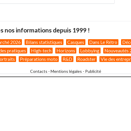
s nos informations depuis 1999 !
arché 2026
Bilans statistiques
Casques
Dans Le Rétro
Déc
des pratiques
High-tech
Horizons
Lobbying
Nouveautés 
ortraits
Préparations moto
R&D
Roadster
Vie des entrepr
Contacts
-
Mentions légales
-
Publicité