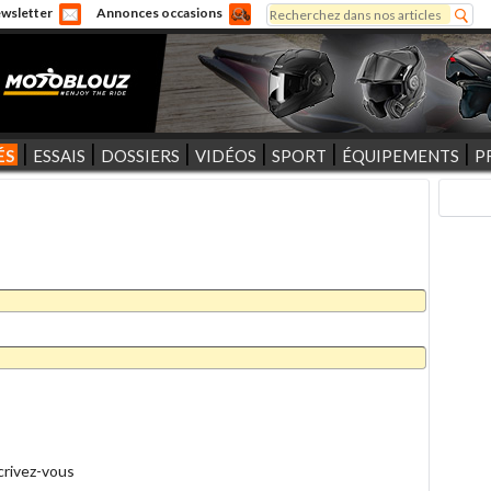
Rechercher
wsletter
Annonces occasions
Formulaire de recherche
ÉS
ESSAIS
DOSSIERS
VIDÉOS
SPORT
ÉQUIPEMENTS
P
crivez-vous