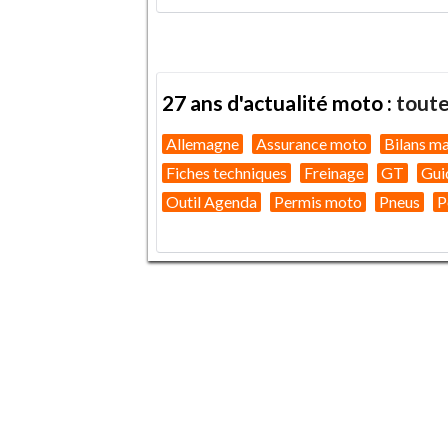
27 ans d'actualité moto :
toute
Allemagne
Assurance moto
Bilans m
Fiches techniques
Freinage
GT
Gui
Outil Agenda
Permis moto
Pneus
P