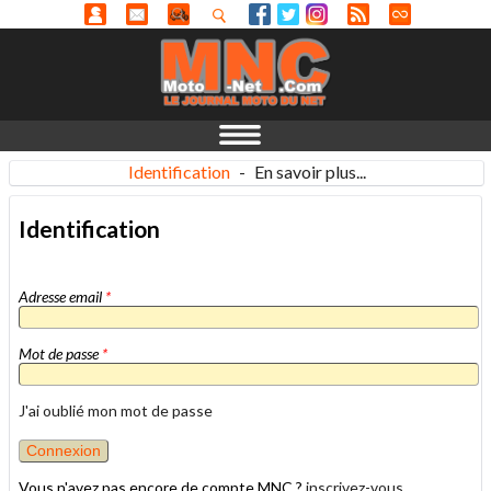
Identification
-
En savoir plus...
Identification
Adresse email
*
Mot de passe
*
J'ai oublié mon mot de passe
Vous n'avez pas encore de compte MNC ?
inscrivez-vous