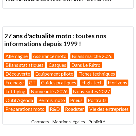
27 ans d'actualité moto :
toutes nos
informations depuis 1999 !
Allemagne
Assurance moto
Bilans marché 2026
Bilans statistiques
Casques
Dans Le Rétro
Découverte
Equipement pilote
Fiches techniques
Freinage
GT
Guides pratiques
High-tech
Horizons
Lobbying
Nouveautés 2026
Nouveautés 2027
Outil Agenda
Permis moto
Pneus
Portraits
Préparations moto
R&D
Roadster
Vie des entreprises
Contacts
-
Mentions légales
-
Publicité