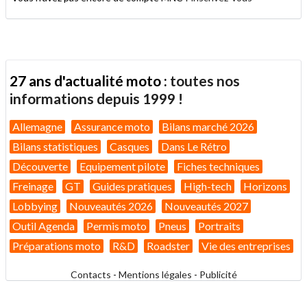
27 ans d'actualité moto :
toutes nos
informations depuis 1999 !
Allemagne
Assurance moto
Bilans marché 2026
Bilans statistiques
Casques
Dans Le Rétro
Découverte
Equipement pilote
Fiches techniques
Freinage
GT
Guides pratiques
High-tech
Horizons
Lobbying
Nouveautés 2026
Nouveautés 2027
Outil Agenda
Permis moto
Pneus
Portraits
Préparations moto
R&D
Roadster
Vie des entreprises
Contacts
-
Mentions légales
-
Publicité