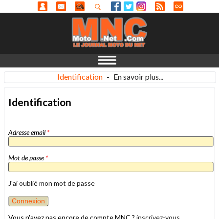
Identification
-
En savoir plus...
Identification
Adresse email
*
Mot de passe
*
J'ai oublié mon mot de passe
Vous n'avez pas encore de compte MNC ?
inscrivez-vous