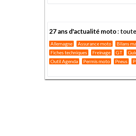
27 ans d'actualité moto :
toute
Allemagne
Assurance moto
Bilans m
Fiches techniques
Freinage
GT
Gui
Outil Agenda
Permis moto
Pneus
P