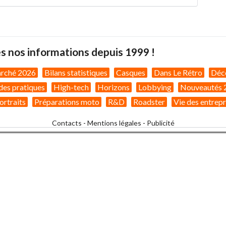
s nos informations depuis 1999 !
arché 2026
Bilans statistiques
Casques
Dans Le Rétro
Déc
des pratiques
High-tech
Horizons
Lobbying
Nouveautés 
ortraits
Préparations moto
R&D
Roadster
Vie des entrepr
Contacts
-
Mentions légales
-
Publicité