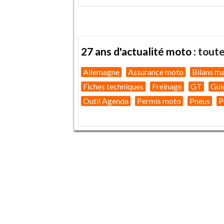
27 ans d'actualité moto :
toute
Allemagne
Assurance moto
Bilans m
Fiches techniques
Freinage
GT
Gui
Outil Agenda
Permis moto
Pneus
P