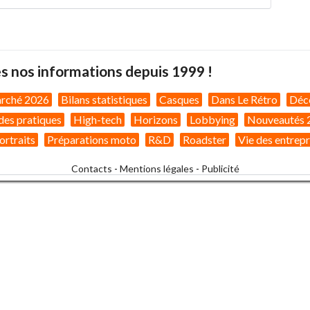
s nos informations depuis 1999 !
arché 2026
Bilans statistiques
Casques
Dans Le Rétro
Déc
des pratiques
High-tech
Horizons
Lobbying
Nouveautés 
ortraits
Préparations moto
R&D
Roadster
Vie des entrepr
Contacts
-
Mentions légales
-
Publicité