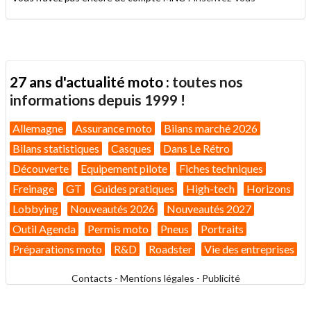
27 ans d'actualité moto :
toutes nos
informations depuis 1999 !
Allemagne
Assurance moto
Bilans marché 2026
Bilans statistiques
Casques
Dans Le Rétro
Découverte
Equipement pilote
Fiches techniques
Freinage
GT
Guides pratiques
High-tech
Horizons
Lobbying
Nouveautés 2026
Nouveautés 2027
Outil Agenda
Permis moto
Pneus
Portraits
Préparations moto
R&D
Roadster
Vie des entreprises
Contacts
-
Mentions légales
-
Publicité