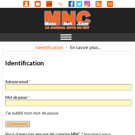
Identification
-
En savoir plus...
Identification
Adresse email
*
Mot de passe
*
J'ai oublié mon mot de passe
Vous n'avez pas encore de compte MNC ?
inscrivez-vous