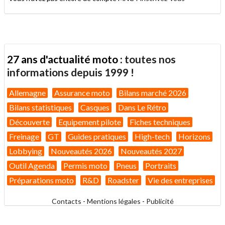
27 ans d'actualité moto :
toutes nos
informations depuis 1999 !
Allemagne
Assurance moto
Bilans marché 2026
Bilans statistiques
Casques
Dans Le Rétro
Découverte
Equipement pilote
Fiches techniques
Freinage
GT
Guides pratiques
High-tech
Horizons
Lobbying
Nouveautés 2026
Nouveautés 2027
Outil Agenda
Permis moto
Pneus
Portraits
Préparations moto
R&D
Roadster
Vie des entreprises
Contacts
-
Mentions légales
-
Publicité