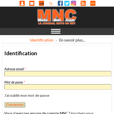
Identification
-
En savoir plus...
Identification
Adresse email
*
Mot de passe
*
J'ai oublié mon mot de passe
Vous n'avez pas encore de compte MNC ?
inscrivez-vous