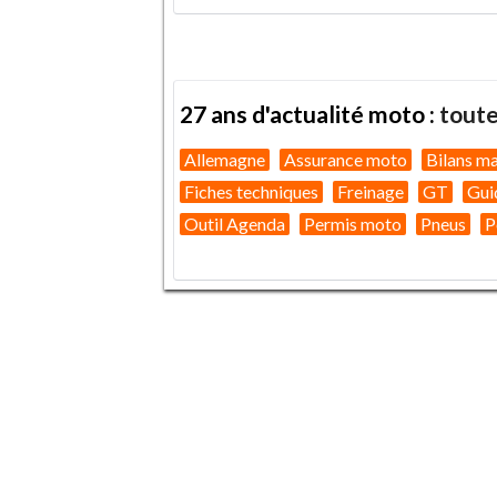
27 ans d'actualité moto :
toute
Allemagne
Assurance moto
Bilans m
Fiches techniques
Freinage
GT
Gui
Outil Agenda
Permis moto
Pneus
P