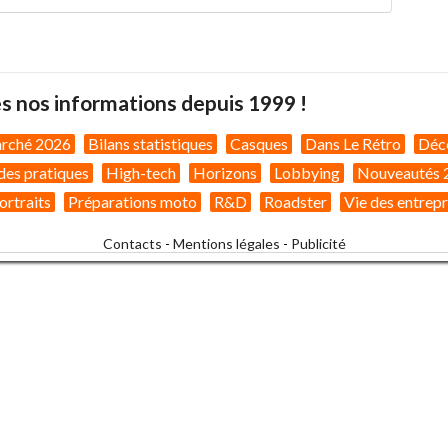
s nos informations depuis 1999 !
arché 2026
Bilans statistiques
Casques
Dans Le Rétro
Déc
des pratiques
High-tech
Horizons
Lobbying
Nouveautés 
ortraits
Préparations moto
R&D
Roadster
Vie des entrepr
Contacts
-
Mentions légales
-
Publicité