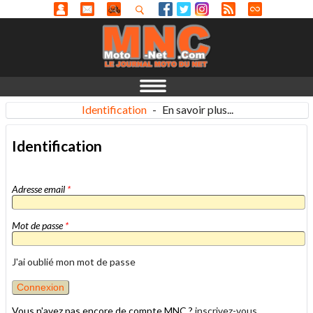
Identification
-
En savoir plus...
Identification
Adresse email
*
Mot de passe
*
J'ai oublié mon mot de passe
Vous n'avez pas encore de compte MNC ?
inscrivez-vous