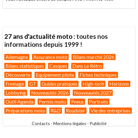
27 ans d'actualité moto :
toutes nos
informations depuis 1999 !
Allemagne
Assurance moto
Bilans marché 2026
Bilans statistiques
Casques
Dans Le Rétro
Découverte
Equipement pilote
Fiches techniques
Freinage
GT
Guides pratiques
High-tech
Horizons
Lobbying
Nouveautés 2026
Nouveautés 2027
Outil Agenda
Permis moto
Pneus
Portraits
Préparations moto
R&D
Roadster
Vie des entreprises
Contacts
-
Mentions légales
-
Publicité