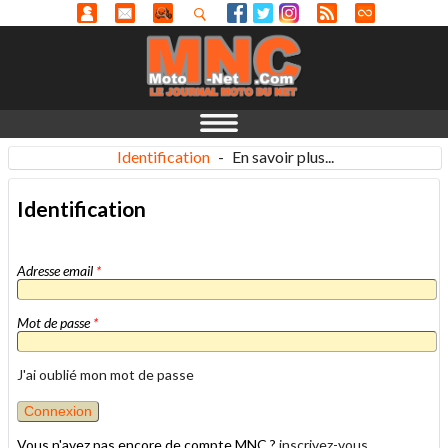
Identification
-
En savoir plus...
Identification
Adresse email
*
Mot de passe
*
J'ai oublié mon mot de passe
Vous n'avez pas encore de compte MNC ?
inscrivez-vous