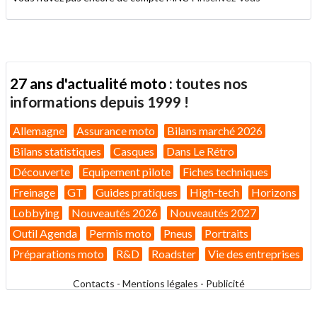
27 ans d'actualité moto :
toutes nos
informations depuis 1999 !
Allemagne
Assurance moto
Bilans marché 2026
Bilans statistiques
Casques
Dans Le Rétro
Découverte
Equipement pilote
Fiches techniques
Freinage
GT
Guides pratiques
High-tech
Horizons
Lobbying
Nouveautés 2026
Nouveautés 2027
Outil Agenda
Permis moto
Pneus
Portraits
Préparations moto
R&D
Roadster
Vie des entreprises
Contacts
-
Mentions légales
-
Publicité