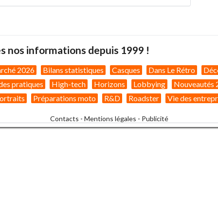
s nos informations depuis 1999 !
arché 2026
Bilans statistiques
Casques
Dans Le Rétro
Déc
des pratiques
High-tech
Horizons
Lobbying
Nouveautés 
ortraits
Préparations moto
R&D
Roadster
Vie des entrepr
Contacts
-
Mentions légales
-
Publicité