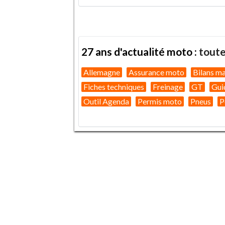
27 ans d'actualité moto :
toute
Allemagne
Assurance moto
Bilans m
Fiches techniques
Freinage
GT
Gui
Outil Agenda
Permis moto
Pneus
P