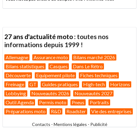
27 ans d'actualité moto :
toutes nos
informations depuis 1999 !
Allemagne
Assurance moto
Bilans marché 2026
Bilans statistiques
Casques
Dans Le Rétro
Découverte
Equipement pilote
Fiches techniques
Freinage
GT
Guides pratiques
High-tech
Horizons
Lobbying
Nouveautés 2026
Nouveautés 2027
Outil Agenda
Permis moto
Pneus
Portraits
Préparations moto
R&D
Roadster
Vie des entreprises
Contacts
-
Mentions légales
-
Publicité