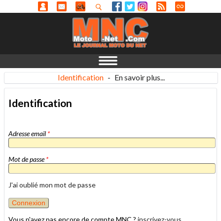
Identification
-
En savoir plus...
Identification
Adresse email
*
Mot de passe
*
J'ai oublié mon mot de passe
Vous n'avez pas encore de compte MNC ?
inscrivez-vous