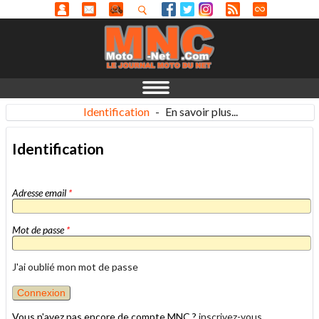
Identification
-
En savoir plus...
Identification
Adresse email
*
Mot de passe
*
J'ai oublié mon mot de passe
Vous n'avez pas encore de compte MNC ?
inscrivez-vous