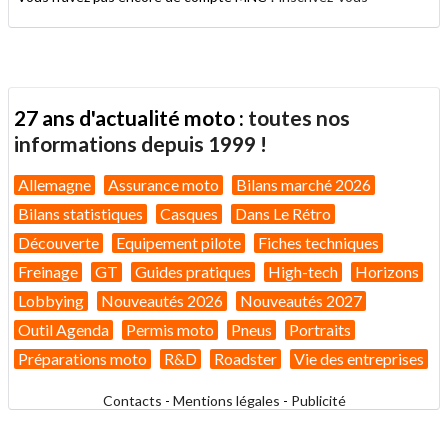
27 ans d'actualité moto :
toutes nos
informations depuis 1999 !
Allemagne
Assurance moto
Bilans marché 2026
Bilans statistiques
Casques
Dans Le Rétro
Découverte
Equipement pilote
Fiches techniques
Freinage
GT
Guides pratiques
High-tech
Horizons
Lobbying
Nouveautés 2026
Nouveautés 2027
Outil Agenda
Permis moto
Pneus
Portraits
Préparations moto
R&D
Roadster
Vie des entreprises
Contacts
-
Mentions légales
-
Publicité