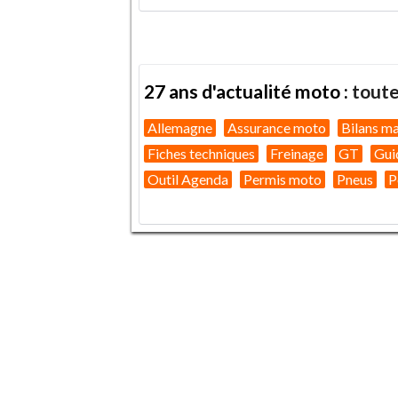
27 ans d'actualité moto :
toute
Allemagne
Assurance moto
Bilans m
Fiches techniques
Freinage
GT
Gui
Outil Agenda
Permis moto
Pneus
P