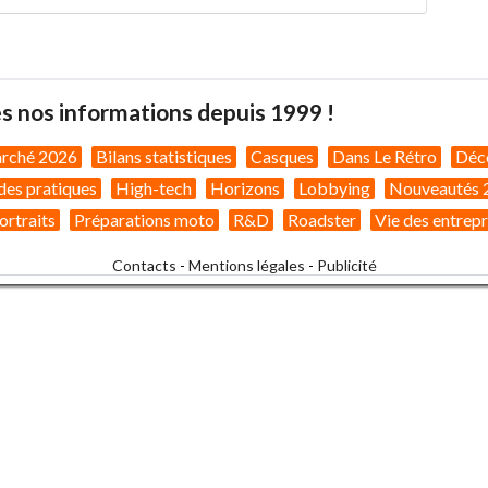
s nos informations depuis 1999 !
arché 2026
Bilans statistiques
Casques
Dans Le Rétro
Déc
des pratiques
High-tech
Horizons
Lobbying
Nouveautés 
ortraits
Préparations moto
R&D
Roadster
Vie des entrepr
Contacts
-
Mentions légales
-
Publicité