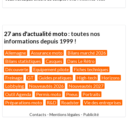
27 ans d'actualité moto :
toutes nos
informations depuis 1999 !
Allemagne
Assurance moto
Bilans marché 2026
Bilans statistiques
Casques
Dans Le Rétro
Découverte
Equipement pilote
Fiches techniques
Freinage
GT
Guides pratiques
High-tech
Horizons
Lobbying
Nouveautés 2026
Nouveautés 2027
Outil Agenda
Permis moto
Pneus
Portraits
Préparations moto
R&D
Roadster
Vie des entreprises
Contacts
-
Mentions légales
-
Publicité