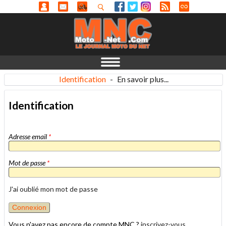
Identification
-
En savoir plus...
Identification
Adresse email
*
Mot de passe
*
J'ai oublié mon mot de passe
Vous n'avez pas encore de compte MNC ?
inscrivez-vous