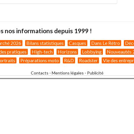
s nos informations depuis 1999 !
arché 2026
Bilans statistiques
Casques
Dans Le Rétro
Déc
des pratiques
High-tech
Horizons
Lobbying
Nouveautés 
ortraits
Préparations moto
R&D
Roadster
Vie des entrepr
Contacts
-
Mentions légales
-
Publicité