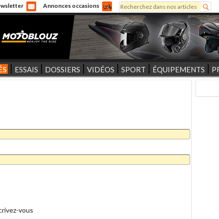
Rechercher
wsletter
Annonces occasions
Formulaire de recherche
ÉS
ESSAIS
DOSSIERS
VIDÉOS
SPORT
ÉQUIPEMENTS
P
crivez-vous