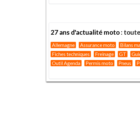
27 ans d'actualité moto :
toute
Allemagne
Assurance moto
Bilans m
Fiches techniques
Freinage
GT
Gui
Outil Agenda
Permis moto
Pneus
P