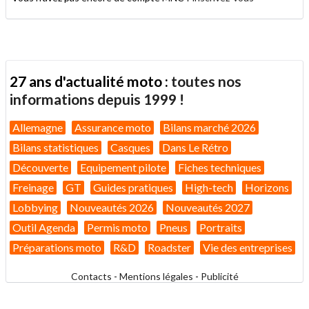
27 ans d'actualité moto :
toutes nos
informations depuis 1999 !
Allemagne
Assurance moto
Bilans marché 2026
Bilans statistiques
Casques
Dans Le Rétro
Découverte
Equipement pilote
Fiches techniques
Freinage
GT
Guides pratiques
High-tech
Horizons
Lobbying
Nouveautés 2026
Nouveautés 2027
Outil Agenda
Permis moto
Pneus
Portraits
Préparations moto
R&D
Roadster
Vie des entreprises
Contacts
-
Mentions légales
-
Publicité