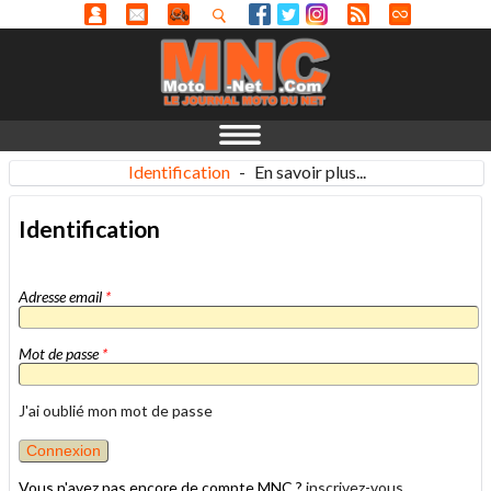
Identification
-
En savoir plus...
Identification
Adresse email
*
Mot de passe
*
J'ai oublié mon mot de passe
Vous n'avez pas encore de compte MNC ?
inscrivez-vous