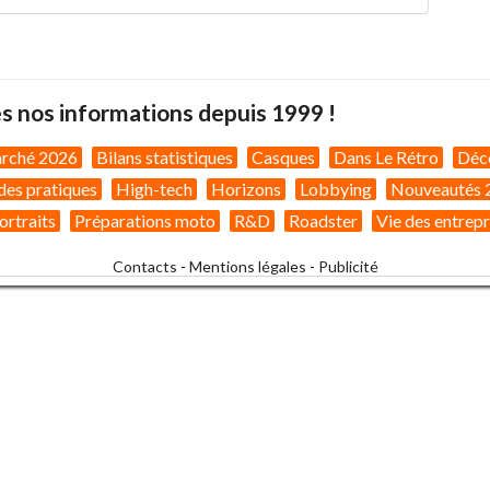
s nos informations depuis 1999 !
arché 2026
Bilans statistiques
Casques
Dans Le Rétro
Déc
des pratiques
High-tech
Horizons
Lobbying
Nouveautés 
ortraits
Préparations moto
R&D
Roadster
Vie des entrepr
Contacts
-
Mentions légales
-
Publicité