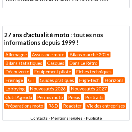
27 ans d'actualité moto :
toutes nos
informations depuis 1999 !
Allemagne
Assurance moto
Bilans marché 2026
Bilans statistiques
Casques
Dans Le Rétro
Découverte
Equipement pilote
Fiches techniques
Freinage
GT
Guides pratiques
High-tech
Horizons
Lobbying
Nouveautés 2026
Nouveautés 2027
Outil Agenda
Permis moto
Pneus
Portraits
Préparations moto
R&D
Roadster
Vie des entreprises
Contacts
-
Mentions légales
-
Publicité