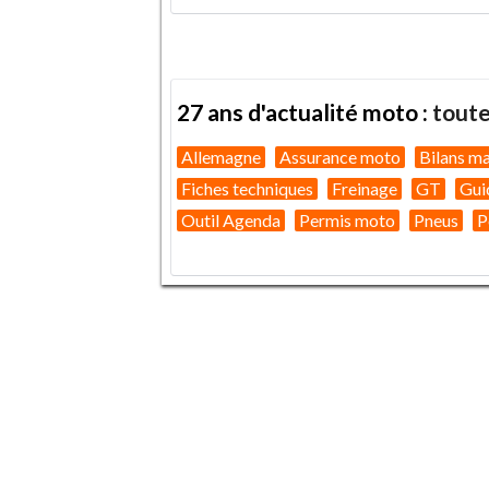
27 ans d'actualité moto :
toute
Allemagne
Assurance moto
Bilans m
Fiches techniques
Freinage
GT
Gui
Outil Agenda
Permis moto
Pneus
P