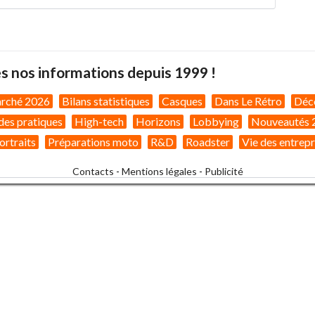
s nos informations depuis 1999 !
arché 2026
Bilans statistiques
Casques
Dans Le Rétro
Déc
des pratiques
High-tech
Horizons
Lobbying
Nouveautés 
ortraits
Préparations moto
R&D
Roadster
Vie des entrepr
Contacts
-
Mentions légales
-
Publicité