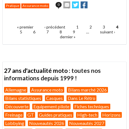
Envoyer
Partager
Partager
0
Pratique
Assurance moto
cet
sur
sur
article
Twitter
Facebook
.
à
un
« premier
‹ précédent
1
2
3
4
ami
Pages
5
6
7
8
9
…
suivant ›
dernier »
27 ans d'actualité moto :
toutes nos
informations depuis 1999 !
Allemagne
Assurance moto
Bilans marché 2026
Bilans statistiques
Casques
Dans Le Rétro
Découverte
Equipement pilote
Fiches techniques
Freinage
GT
Guides pratiques
High-tech
Horizons
Lobbying
Nouveautés 2026
Nouveautés 2027