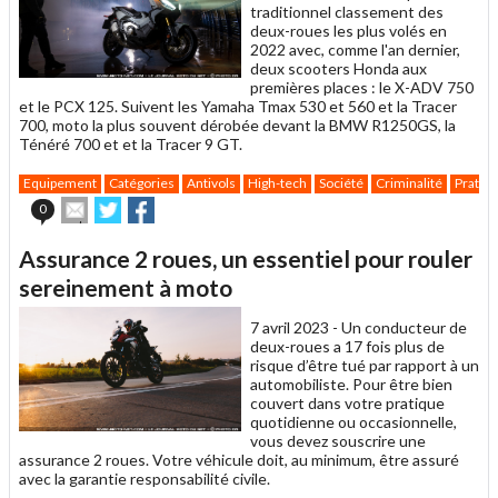
traditionnel classement des
deux-roues les plus volés en
2022 avec, comme l'an dernier,
deux scooters Honda aux
premières places : le X-ADV 750
et le PCX 125. Suivent les Yamaha Tmax 530 et 560 et la Tracer
700, moto la plus souvent dérobée devant la BMW R1250GS, la
Ténéré 700 et et la Tracer 9 GT.
Equipement
Catégories
Antivols
High-tech
Société
Criminalité
Pratiq
Envoyer
Partager
Partager
0
cet
sur
sur
article
Twitter
Facebook
Assurance 2 roues, un essentiel pour rouler
à
un
sereinement à moto
ami
7 avril 2023 -
Un conducteur de
deux-roues a 17 fois plus de
risque d’être tué par rapport à un
automobiliste. Pour être bien
couvert dans votre pratique
quotidienne ou occasionnelle,
vous devez souscrire une
assurance 2 roues. Votre véhicule doit, au minimum, être assuré
avec la garantie responsabilité civile.