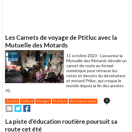
Les Carnets de voyage de Ptitluc avec la
Mutuelle des Motards
11 octobre 2023 -
L'assureur la
Mutuelle des Motards dévoile un
carnet de route au format
numérique pour retracer les
notes et dessins du dessinateur
et motard Ptiluc, qui croque le
monde depuis la fin des années
70.
0
Société
Culture
Voyages
Pratique
Assurance moto
Envoyer
Partager
Partager
cet
sur
sur
article
Twitter
Facebook
La piste d’éducation routière poursuit sa
à
un
route cet été