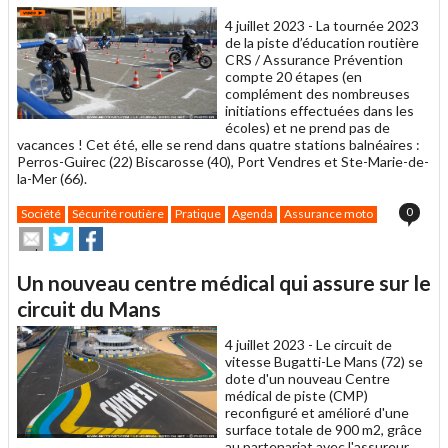
ami
4 juillet 2023 -
La tournée 2023
de la piste d’éducation routière
CRS / Assurance Prévention
compte 20 étapes (en
complément des nombreuses
initiations effectuées dans les
écoles) et ne prend pas de
vacances ! Cet été, elle se rend dans quatre stations balnéaires :
Perros-Guirec (22) Biscarosse (40), Port Vendres et Ste-Marie-de-
la-Mer (66).
0
Société
Sécurité routière
Pratique
Agenda
Assurance moto
Envoyer
Partager
Partager
cet
sur
sur
article
Twitter
Facebook
Un nouveau centre médical qui assure sur le
à
un
circuit du Mans
ami
4 juillet 2023 -
Le circuit de
vitesse Bugatti-Le Mans (72) se
dote d'un nouveau Centre
médical de piste (CMP)
reconfiguré et amélioré d'une
surface totale de 900 m2, grâce
au partenariat avec l'assureur