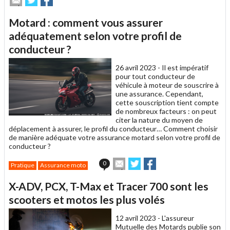
cet
sur
sur
article
Twitter
Facebook
Motard : comment vous assurer
à
un
adéquatement selon votre profil de
ami
conducteur ?
26 avril 2023 -
Il est impératif
pour tout conducteur de
véhicule à moteur de souscrire à
une assurance. Cependant,
cette souscription tient compte
de nombreux facteurs : on peut
citer la nature du moyen de
déplacement à assurer, le profil du conducteur… Comment choisir
de manière adéquate votre assurance motard selon votre profil de
conducteur ?
Envoyer
Partager
Partager
0
Pratique
Assurance moto
cet
sur
sur
article
Twitter
Facebook
X-ADV, PCX, T-Max et Tracer 700 sont les
à
un
scooters et motos les plus volés
ami
12 avril 2023 -
L'assureur
Mutuelle des Motards publie son