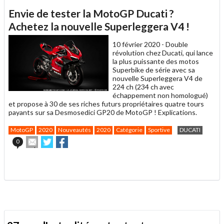
article
Twitter
Facebook
Envie de tester la MotoGP Ducati ?
à
un
Achetez la nouvelle Superleggera V4 !
ami
10 février 2020 -
Double
révolution chez Ducati, qui lance
la plus puissante des motos
Superbike de série avec sa
nouvelle Superleggera V4 de
224 ch (234 ch avec
échappement non homologué)
et propose à 30 de ses riches futurs propriétaires quatre tours
payants sur sa Desmosedici GP20 de MotoGP ! Explications.
MotoGP
2020
Nouveautés
2020
Catégorie
Sportive
DUCATI
Envoyer
Partager
Partager
0
cet
sur
sur
article
Twitter
Facebook
.
à
un
ami