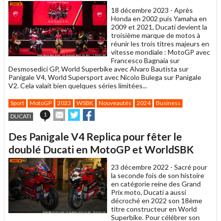
18 décembre 2023 -
Après
Honda en 2002 puis Yamaha en
2009 et 2021, Ducati devient la
troisième marque de motos à
réunir les trois titres majeurs en
vitesse mondiale : MotoGP avec
Francesco Bagnaia sur
Desmosedici GP, World Superbike avec Alvaro Bautista sur
Panigale V4, World Supersport avec Nicolo Bulega sur Panigale
V2. Cela valait bien quelques séries limitées...
Sport
MotoGP
2023
WSBK
Nouveautés
2024
Business
Envoyer
Partager
Partager
1
DUCATI
cet
sur
sur
article
Twitter
Facebook
Des Panigale V4 Replica pour fêter le
à
un
doublé Ducati en MotoGP et WorldSBK
ami
23 décembre 2022 -
Sacré pour
la seconde fois de son histoire
en catégorie reine des Grand
Prix moto, Ducati a aussi
décroché en 2022 son 18ème
titre constructeur en World
Superbike. Pour célébrer son