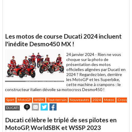
Les motos de course Ducati 2024 incluent
l'inédite Desmo450 MX !
24 janvier 2024 -
Rien ne vous
choque sur la photo de
présentation des motos
officielles alignées par Ducati en
2024 ? Regardez bien, derrière
les MotoGP et les Superbike,
cette machine à crampons : le
constructeur italien dévoile sa motocross Desmo450 !
Sport
MotoGP
WSBK
Tout-terrain
Nouveautés
2024
Motos
Cross
Envoyer
Partager
Partager
0
DUCATI
cet
sur
sur
article
Twitter
Facebook
Ducati célèbre le triplé de ses pilotes en
à
un
MotoGP, WorldSBK et WSSP 2023
ami