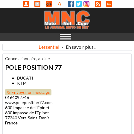
L'essentiel
-
En savoir plus...
Concessionnaire, atelier
POLE POSITION 77
DUCATI
KTM
Envoyer un message
0164092746
www.poleposition77.com
600 Impasse de l'Épinet
600 impasse de l'Epinet
77240 Vert-Saint-Denis
France