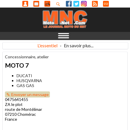
L'essentiel
-
En savoir plus...
Concessionnaire, atelier
MOTO 7
DUCATI
HUSQVARNA
GAS GAS
Envoyer un message
0475641455
ZA le plot
route de Montélimar
07210 Chomérac
France