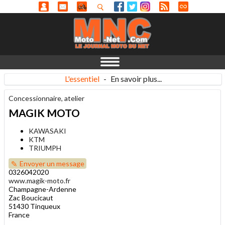
L'essentiel
-
En savoir plus...
Concessionnaire, atelier
MAGIK MOTO
KAWASAKI
KTM
TRIUMPH
Envoyer un message
0326042020
www.magik-moto.fr
Champagne-Ardenne
Zac Boucicaut
51430 Tinqueux
France