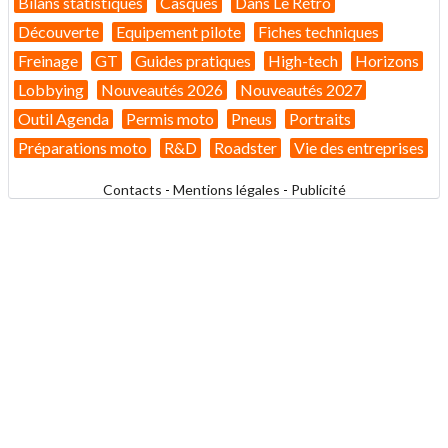
Bilans statistiques
Casques
Dans Le Rétro
Découverte
Equipement pilote
Fiches techniques
Freinage
GT
Guides pratiques
High-tech
Horizons
Lobbying
Nouveautés 2026
Nouveautés 2027
Outil Agenda
Permis moto
Pneus
Portraits
Préparations moto
R&D
Roadster
Vie des entreprises
Contacts
-
Mentions légales
-
Publicité