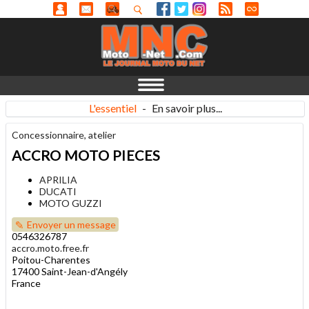
L'essentiel
-
En savoir plus...
Concessionnaire, atelier
ACCRO MOTO PIECES
APRILIA
DUCATI
MOTO GUZZI
Envoyer un message
0546326787
accro.moto.free.fr
Poitou-Charentes
17400 Saint-Jean-d'Angély
France