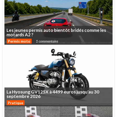
Les
jeunes
permis
auto
bientôt
bridés
comme
les
motards
A2
?
Permis moto
1 commentaire
La
Hyosung
GV125X
à
4499
euros
jusqu'au
30
septembre
2026
Pratique