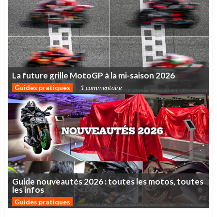
La
future
grille
MotoGP
à
la
mi-saison
2026
Guides pratiques
1 commentaire
Guide
nouveautés
2026
:
toutes
les
motos,
toutes
les
infos
Guides pratiques