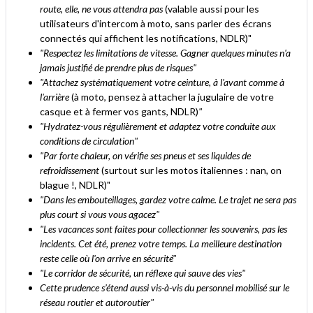
route, elle, ne vous attendra pas
(valable aussi pour les
utilisateurs d'intercom à moto, sans parler des écrans
connectés qui affichent les notifications, NDLR)"
"
R
espectez les limitations de vitesse. Gagner quelques minutes n'a
jamais justifié de prendre plus de risques
"
"
Attachez systématiquement votre ceinture, à l'avant comme à
l'arrière
(à moto, pensez à attacher la jugulaire de votre
casque et à fermer vos gants, NDLR)
"
"
Hydratez-vous régulièrement et adaptez votre conduite aux
conditions de circulation
"
"P
ar forte chaleur, on vérifie ses pneus et ses liquides de
refroidissement
(surtout sur les motos italiennes : nan, on
blague !, NDLR)"
"
Dans les embouteillages, gardez votre calme. Le trajet ne sera pas
plus court si vous vous agacez
"
"
Les vacances sont faites pour collectionner les souvenirs, pas les
incidents. Cet été, prenez votre temps. La meilleure destination
reste celle où l'on arrive en sécurité
"
"
Le corridor de sécurité, un réflexe qui sauve des vies
"
Cette prudence s’étend aussi vis-à-vis du personnel mobilisé sur le
réseau routier et autoroutier
"