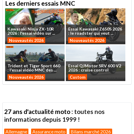
Les derniers essais MNC
Kawasaki
Ninja
ZX-10R
Essai
Kawasaki
Z650S
2026
2026
:
l'essai
vidéo
sur
...
:
le
roadster
qui
veut
...
Nouveautés 2026
Nouveautés 2026
Trident
et
Tiger
Sport
660
Essai
QJMotor
SRV
600
V2
:
l'essai
vidéo
MNC
des
...
2026
:
cruise
control
Nouveautés 2026
Custom
27 ans d'actualité moto :
toutes nos
informations depuis 1999 !
Allemagne
Assurance moto
Bilans marché 2026