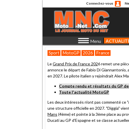
Connectez-vous
Ne
ACTUALIT
Menu
Sport
MotoGP
2026
France
Le
Grand Prix de France 202
6 remet une pièc
annonce le départ de Fabio Di Giannantonio, 
en 2027. Le pilote italien y rejoindrait Alex 
Compte rendu et résultats du GP de
Toute l'actualité MotoGP
Les deux intéressés n'ont pas commenté ce "r
une structure officielle en 2027. "Diggia" vien
Mans
(4ème) et pointe à la 3ème place au prov
Ducati au GP d'Espagne et se classe actuel