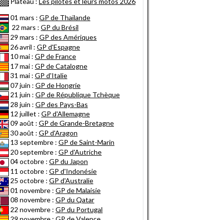
Plateau :
Les pilotes et leurs motos 2026
01 mars :
GP de Thaïlande
22 mars :
GP du Brésil
29 mars :
GP des Amériques
26 avril :
GP d'Espagne
10 mai :
GP de France
17 mai :
GP de Catalogne
31 mai :
GP d'Italie
07 juin :
GP de Hongrie
21 juin :
GP de République Tchèque
28 juin :
GP des Pays-Bas
12 juillet :
GP d'Allemagne
09 août :
GP de Grande-Bretagne
30 août :
GP d'Aragon
13 septembre :
GP de Saint-Marin
20 septembre :
GP d'Autriche
04 octobre :
GP du Japon
11 octobre :
GP d'Indonésie
25 octobre :
GP d'Australie
01 novembre :
GP de Malaisie
08 novembre :
GP du Qatar
22 novembre :
GP du Portugal
29 novembre :
GP de Valence