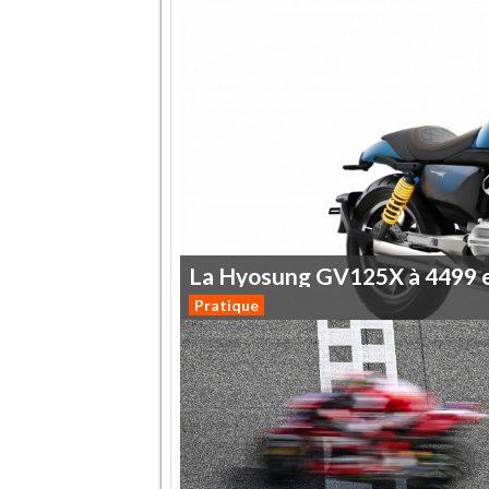
La
Hyosung
GV125X
à
4499
Pratique