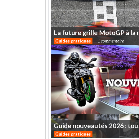
La
future
grille
MotoGP
à
la
Guides pratiques
1 commentaire
Guide
nouveautés
2026
:
tou
Guides pratiques