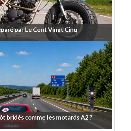
éparé
par
Le
Cent
Vingt
Cinq
ôt
bridés
comme
les
motards
A2
?