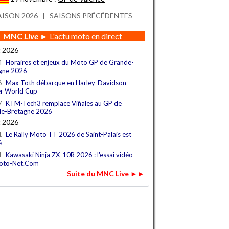
AISON 2026
|
SAISONS PRÉCÉDENTES
MNC
Live
► L'actu moto en direct
t 2026
4
Horaires et enjeux du Moto GP de Grande-
gne 2026
6
Max Toth débarque en Harley-Davidson
r World Cup
7
KTM-Tech3 remplace Viñales au GP de
e-Bretagne 2026
t 2026
1
Le Rally Moto TT 2026 de Saint-Palais est
é
1
Kawasaki Ninja ZX-10R 2026 : l'essai vidéo
oto-Net.Com
Suite du MNC Live ►►