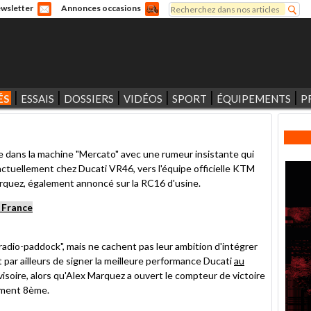
Rechercher
wsletter
Annonces occasions
Formulaire de recherche
ÉS
ESSAIS
DOSSIERS
VIDÉOS
SPORT
ÉQUIPEMENTS
P
e dans la machine "Mercato" avec une rumeur insistante qui
actuellement chez Ducati VR46, vers l'équipe officielle KTM
Marquez, également annoncé sur la RC16 d'usine.
 France
adio-paddock", mais ne cachent pas leur ambition d'intégrer
t par ailleurs de signer la meilleure performance Ducati
au
isoire, alors qu'Alex Marquez a ouvert le compteur de victoire
lement 8ème.