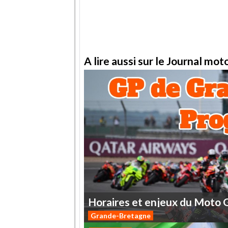
A lire aussi sur le Journal mo
Horaires
et
enjeux
du
Moto
Grande-Bretagne