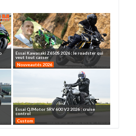
o
Essai
Kawasaki
Z650S
2026
:
le
roadster
qui
veut
tout
casser
Nouveautés 2026
Essai
QJMotor
SRV
600
V2
2026
:
cruise
control
Custom