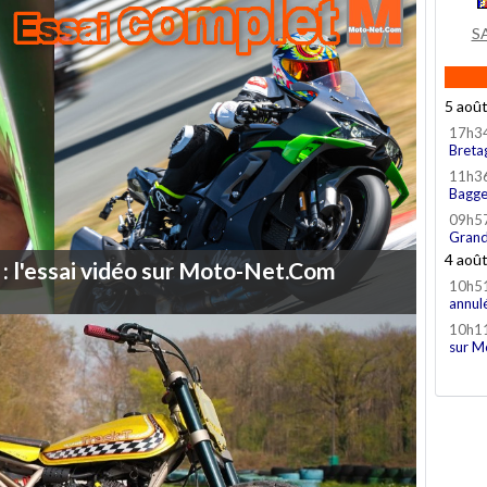
S
5 aoû
17h3
Breta
11h3
Bagge
09h5
Grand
4 aoû
:
l'essai
vidéo
sur
Moto-Net.Com
10h5
annul
10h1
sur M