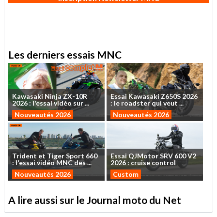
Les derniers essais MNC
Kawasaki
Ninja
ZX-10R
Essai
Kawasaki
Z650S
2026
2026
:
l'essai
vidéo
sur
...
:
le
roadster
qui
veut
...
Nouveautés 2026
Nouveautés 2026
Trident
et
Tiger
Sport
660
Essai
QJMotor
SRV
600
V2
:
l'essai
vidéo
MNC
des
...
2026
:
cruise
control
Nouveautés 2026
Custom
A lire aussi sur le Journal moto du Net