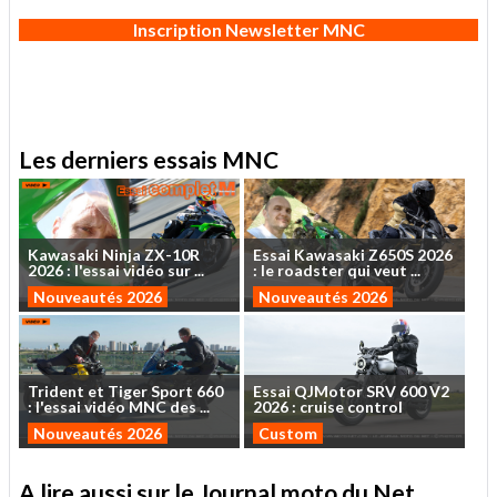
Inscription Newsletter MNC
Les derniers essais MNC
Kawasaki
Ninja
ZX-10R
Essai
Kawasaki
Z650S
2026
2026
:
l'essai
vidéo
sur
...
:
le
roadster
qui
veut
...
Nouveautés 2026
Nouveautés 2026
Trident
et
Tiger
Sport
660
Essai
QJMotor
SRV
600
V2
:
l'essai
vidéo
MNC
des
...
2026
:
cruise
control
Nouveautés 2026
Custom
A lire aussi sur le Journal moto du Net